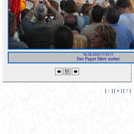
18.08.2005 17:55:17
Der Papst fährt vorbei
[
↑
] [
≡
] [
?
]