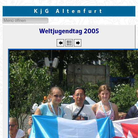
KjG Altenfurt
Menü öffnen
Weltjugendtag 2005