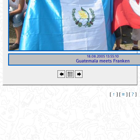
18.08.2005 13:55:10
Guatemala meets Franken
[
↑
] [
≡
] [
?
]