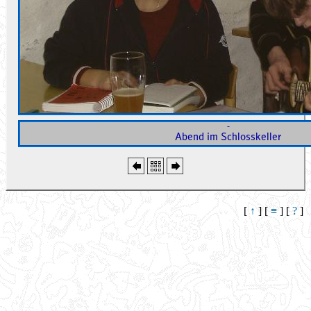
-
Abend im Schlosskeller
[
↑
] [
≡
] [
?
]